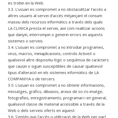
es trobin en la Web.
3.3. L’usuari es compromet a no obstaculitzar l’accés a
altres usuaris al servei d’accés mitjançant el consum
massiu dels recursos informàtics a través dels quals
LA CLINICA presta el servei, així com realitzar accions
que danyin, interrompin o generin errors en aquests
sistemes o serveis.
3.4. L’usuari es compromet a no introduir programes,
virus, macros, miniaplicacions, controls ActiveX o
qualsevol altre dispositiu lògic o seqüència de caràcters
que causin o siguin susceptibles de causar qualsevol
tipus d’alteració en els sistemes informàtics de LA
COMPANYIA o de tercers.
3.5. L’usuari es compromet a no obtenir informacions,
missatges, gràfics, dibuixos, arxius de so i/o imatge,
fotografies, enregistraments, programari i en general,
qualsevol classe de material accessible a través de la
Web o dels serveis oferts en aquest.
3.6. S’entén que l’accés o utilització de la Web per part