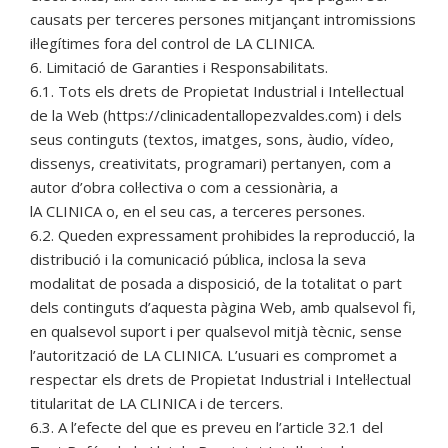
causats per terceres persones mitjançant intromissions
il·legítimes fora del control de LA CLINICA.
6. Limitació de Garanties i Responsabilitats.
6.1. Tots els drets de Propietat Industrial i Intel·lectual
de la Web (https://clinicadentallopezvaldes.com) i dels
seus continguts (textos, imatges, sons, àudio, vídeo,
dissenys, creativitats, programari) pertanyen, com a
autor d’obra col·lectiva o com a cessionària, a
lA CLINICA o, en el seu cas, a terceres persones.
6.2. Queden expressament prohibides la reproducció, la
distribució i la comunicació pública, inclosa la seva
modalitat de posada a disposició, de la totalitat o part
dels continguts d’aquesta pàgina Web, amb qualsevol fi,
en qualsevol suport i per qualsevol mitjà tècnic, sense
l’autorització de LA CLINICA. L’usuari es compromet a
respectar els drets de Propietat Industrial i Intel·lectual
titularitat de LA CLINICA i de tercers.
6.3. A l’efecte del que es preveu en l’article 32.1 del