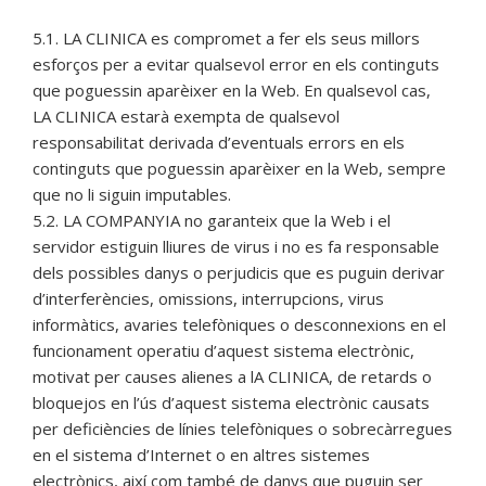
5.1. LA CLINICA es compromet a fer els seus millors
esforços per a evitar qualsevol error en els continguts
que poguessin aparèixer en la Web. En qualsevol cas,
LA CLINICA estarà exempta de qualsevol
responsabilitat derivada d’eventuals errors en els
continguts que poguessin aparèixer en la Web, sempre
que no li siguin imputables.
5.2. LA COMPANYIA no garanteix que la Web i el
servidor estiguin lliures de virus i no es fa responsable
dels possibles danys o perjudicis que es puguin derivar
d’interferències, omissions, interrupcions, virus
informàtics, avaries telefòniques o desconnexions en el
funcionament operatiu d’aquest sistema electrònic,
motivat per causes alienes a lA CLINICA, de retards o
bloquejos en l’ús d’aquest sistema electrònic causats
per deficiències de línies telefòniques o sobrecàrregues
en el sistema d’Internet o en altres sistemes
electrònics, així com també de danys que puguin ser