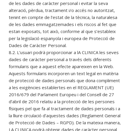
de les dades de caràcter personal i evitar la seva
alteració, pèrdua, tractament i/o accés no autoritzat,
tenint en compte de l’estat de la tècnica, la naturalesa
de les dades emmagatzemades i els riscos al fet que
estan exposats, tot això, conforme al que s’estableix
per la legislació espanyola i europea de Protecció de
Dades de Caràcter Personal.
8.2. L’usuari podrà proporcionar a lA CLINICA les seves
dades de caràcter personal a través dels diferents
formularis que a aquest efecte apareixen en la Web.
Aquests formularis incorporen un text legal en matèria
de protecció de dades personals que dona compliment
a les exigències establertes en el REGLAMENT (UE)
2016/679 del Parlament Europeu i del Consell de 27
d’abril de 2016 relatiu a la protecció de les persones
físiques pel que fa al tractament de dades personals i a
la lliure circulació d’aquestes dades (Reglament General
de Protecció de Dades – RGPD). De la mateixa manera,
LA CLINICA podrà obtenir dades de caràcter personal