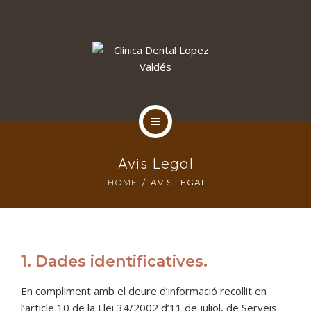
CLÍNICA DENTAL
RESERVAR CITA
INICI
Avis Legal
TRACTAMENTS
HOME
AVIS LEGAL
CLÍNICA DENTAL
1. Dades identificatives.
En compliment amb el deure d’informació recollit en
l’article 10 de la Llei 34/2002 d’11 de juliol, de Serveis
RESERVAR CITA