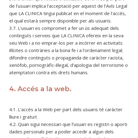
de l’usuari implica l’acceptació per aquest de l’Avís Legal
que LA CLINICA tingui publicat en el moment de l’accés,
el qual estarà sempre disponible per als usuaris.
3.7. L’usuari es compromet a fer un ús adequat dels
continguts i serveis que LA CLINICA ofereix en la seva
seu Web i a no emprar-los per a incórrer en activitats
il·lícites o contràries a la bona fe i a l’ordenament legal;
difondre continguts o propaganda de caràcter racista,
xenòfob, pornogràfic-il·legal, d’apologia del terrorisme o
atemptatori contra els drets humans.
4. Accés a la web.
4.1. L’accés a la Web per part dels usuaris té caràcter
lliure i gratuït
4.2. Quan sigui necessari que l’usuari es registri o aporti
dades personals per a poder accedir a algun dels