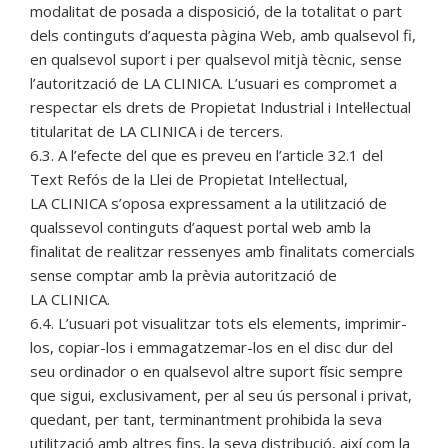
modalitat de posada a disposició, de la totalitat o part
dels continguts d’aquesta pàgina Web, amb qualsevol fi,
en qualsevol suport i per qualsevol mitjà tècnic, sense
l’autorització de LA CLINICA. L’usuari es compromet a
respectar els drets de Propietat Industrial i Intel·lectual
titularitat de LA CLINICA i de tercers.
6.3. A l’efecte del que es preveu en l’article 32.1 del
Text Refós de la Llei de Propietat Intel·lectual,
LA CLINICA s’oposa expressament a la utilització de
qualssevol continguts d’aquest portal web amb la
finalitat de realitzar ressenyes amb finalitats comercials
sense comptar amb la prèvia autorització de
LA CLINICA.
6.4. L’usuari pot visualitzar tots els elements, imprimir-
los, copiar-los i emmagatzemar-los en el disc dur del
seu ordinador o en qualsevol altre suport físic sempre
que sigui, exclusivament, per al seu ús personal i privat,
quedant, per tant, terminantment prohibida la seva
utilització amb altres fins, la seva distribució, així com la